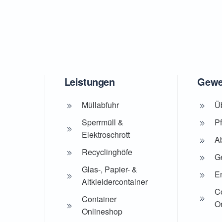
Leistungen
Gewe
Müllabfuhr
Ü
Sperrmüll &
Pf
Elektroschrott
A
Recyclinghöfe
Ge
Glas-, Papier- &
E
Altkleidercontainer
C
Container
O
Onlineshop