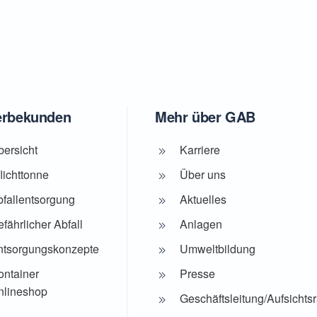
rbekunden
Mehr über GAB
bersicht
Karriere
lichttonne
Über uns
bfallentsorgung
Aktuelles
fährlicher Abfall
Anlagen
ntsorgungskonzepte
Umweltbildung
ontainer
Presse
nlineshop
Geschäftsleitung/Aufsichtsr