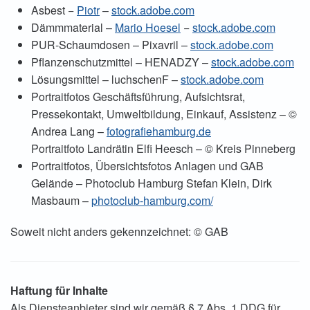
Asbest −
Piotr
–
stock.adobe.com
Dämmmaterial –
Mario Hoesel
−
stock.adobe.com
PUR-Schaumdosen
– Pixavril –
stock.adobe.com
Pflanzenschutzmittel
– HENADZY –
stock.adobe.com
Lösungsmittel – luchschenF –
stock.adobe.com
Portraitfotos Geschäftsführung, Aufsichtsrat,
Pressekontakt, Umweltbildung, Einkauf, Assistenz – ©
Andrea Lang –
fotografiehamburg.de
Portraitfoto Landrätin Elfi Heesch –
©
Kreis Pinneberg
Portraitfotos, Übersichtsfotos Anlagen und GAB
Gelände – Photoclub Hamburg Stefan Klein, Dirk
Masbaum –
photoclub-hamburg.com/
Soweit nicht anders gekennzeichnet:
© GAB
Haftung für Inhalte
Als Diensteanbieter sind wir gemäß § 7 Abs. 1 DDG für