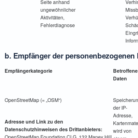
Seite anhand
Verhi
ungewöhnlicher
Missb
Aktivitäten,
Verhü
Fehlerdiagnose
Schä
Eingri
Infor
b. Empfänger der personenbezogenen 
Empfängerkategorie
Betroffene
Daten
OpenStreetMap (= „OSM“)
Speicheru
der IP-
Adresse,
Adresse und Link zu den
Kartenmate
Datenschutzhinweisen des Drittanbieters:
wird von
OpenStreetMap Foundation CLG, 132 Maney Hill