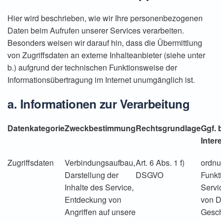
Hier wird beschrieben, wie wir Ihre personenbezogenen
Daten beim Aufrufen unserer Services verarbeiten.
Besonders weisen wir darauf hin, dass die Übermittlung
von Zugriffsdaten an externe Inhalteanbieter (siehe unter
b.) aufgrund der technischen Funktionsweise der
Informationsübertragung im Internet unumgänglich ist.
a. Informationen zur Verarbeitung
Datenkategorie
Zweckbestimmung
Rechtsgrundlage
Ggf. 
Inter
Zugriffsdaten
Verbindungsaufbau,
Art. 6 Abs. 1 f)
ordn
Darstellung der
DSGVO
Funkt
Inhalte des Service,
Servi
Entdeckung von
von D
Angriffen auf unsere
Gesch