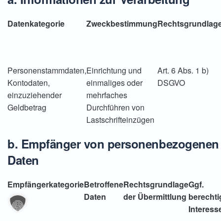
Datenkategorie
Zweckbestimmung
Rechtsgrundlag
Personenstammdaten,
Einrichtung und
Art. 6 Abs. 1 b)
Kontodaten,
einmaliges oder
DSGVO
einzuziehender
mehrfaches
Geldbetrag
Durchführen von
Lastschrifteinzügen
b. Empfänger von personenbezogenen
Daten
Empfängerkategorie
Betroffene
Rechtsgrundlage
Ggf.
Daten
der Übermittlung
berechti
Interess