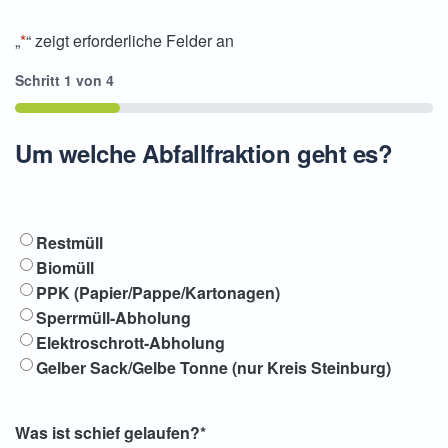
„
*
“ zeigt erforderliche Felder an
Schritt
1
von
4
25%
Um welche Abfallfraktion geht es?
Abfallfraktion
*
Restmüll
Biomüll
PPK (Papier/Pappe/Kartonagen)
Sperrmüll-Abholung
Elektroschrott-Abholung
Gelber Sack/Gelbe Tonne (nur Kreis Steinburg)
Was ist schief gelaufen?
*