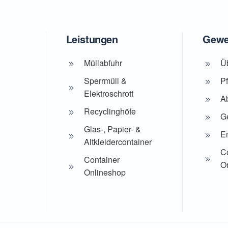
Leistungen
Gewe
Müllabfuhr
Ü
Sperrmüll &
Pf
Elektroschrott
A
Recyclinghöfe
Ge
Glas-, Papier- &
E
Altkleidercontainer
C
Container
O
Onlineshop