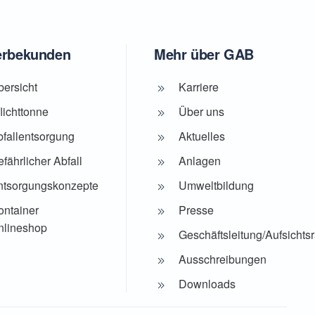
rbekunden
Mehr über GAB
bersicht
Karriere
lichttonne
Über uns
bfallentsorgung
Aktuelles
fährlicher Abfall
Anlagen
ntsorgungskonzepte
Umweltbildung
ontainer
Presse
nlineshop
Geschäftsleitung/Aufsichtsr
Ausschreibungen
Downloads